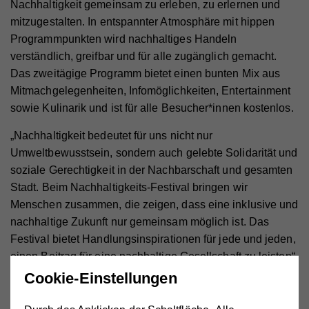
Nachhaltigkeit gemeinsam zu erleben, zu erlernen und
mitzugestalten. In entspannter Atmosphäre mit hippen
Programmpunkten wird nachhaltiges Handeln
verständlich, greifbar und für alle zugänglich gemacht.
Das zweitägige Programm bietet einen bunten Mix aus
Mitmachgelegenheiten, Infomöglichkeiten, Entertainment
sowie Kulinarik und ist für alle Besucher*innen kostenlos.
„Nachhaltigkeit bedeutet für uns nicht nur
Umweltbewusstsein, sondern auch gelebte Solidarität und
soziale Gerechtigkeit in der Nachbarschaft und gesamten
Stadt. Beim Nachhaltigkeits-Festival bringen wir
Menschen zusammen, die zeigen, dass eine inklusive und
nachhaltige Zukunft nur gemeinsam möglich ist. Das
Festival bietet Handlungsinspirationen für jede und jeden,
einen Beitrag für eine nachhaltige Gesellschaft zu leisten“,
so Sabine Geringer, Geschäftsführerin des Wiener
Cookie-Einstellungen
Hilfswerks.