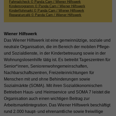
Fahrradcheck © Panda Cam / Wiener Hilfswerk
Anbieter
Hilfswerk
Name
YSC
Marketing
Kinderprogramm © Panda Cam / Wiener Hilfswerk
Diese Cookies werden zum Nachverfolgen von
Kinderflohmarkt © Panda Cam / Wiener Hilfswerk
Laufzeit
Session
Anbieter
YouTube
Reparaturcafé © Panda Cam / Wiener Hilfswerk
Suchmustern und Aktivität verwendet. Wir
Eindeutige ID, die die Sitzung des Benutzers
Laufzeit
Session
verwenden diese Informationen, um Ihnen
Zweck
identifiziert.
relevante/personalisierte Marketinginhalte zeigen zu
Registriert eine eindeutige ID, um Statistiken der
Wiener Hilfswerk
können. Mit dieser Art Cookies sammeln wir
Zweck
Videos von YouTube, die der Benutzer gesehen hat,
Das Wiener Hilfswerk ist eine gemeinnützige, soziale und
zu behalten.
möglicherweise persönliche, identifizierbare
Name
fe_typo_user
neutrale Organisation, die im Bereich der mobilen Pflege-
Informationen und verwenden diese für gezielte
und Sozialdienste, in der Kinderbetreuung sowie in der
Werbung und/oder teilen sie zu diesem Zweck mit
Anbieter
Hilfswerk
Wohnungslosenhilfe tätig ist. Es betreibt Tageszentren für
Name
GPS
Dritten. Alle anhand dieser Cookies nachverfolgten
Laufzeit
Session
Senior*innen, Seniorenwohngemeinschaften,
und aufgezeichneten Aktivitäten können an Dritte
Anbieter
YouTube
Nachbarschaftszentren, Freizeiteinrichtungen für
verkauft werden.
Eindeutige ID, die die Sitzung des Benutzers
Zweck
Menschen mit und ohne Behinderungen sowie
identifiziert.
Laufzeit
1 Tag
Cookie-Informationen anzeigen
Sozialmärkte (SOMA). Mit ihren Sozialökonomischen
Registriert eine eindeutige ID auf mobilen Geräten,
Betrieben Haus- und Heimservice und SOMA 7 leistet die
Name
_fbp
Statistik
Zweck
um Tracking basierend auf dem geografischen
Organisation auch einen wichtigen Beitrag zur
Name
access
GPS-Standort zu ermöglichen.
Statistik-Cookies helfen uns zu verstehen, wie Sie
Anbieter
Facebook
Arbeitsmarktintegration. Das Wiener Hilfswerk beschäftigt
mit unserer Webseite interagieren, indem
Anbieter
Hilfswerk
rund 2.000 haupt- und ehrenamtliche sowie freiwillige
Laufzeit
4 Monate
Informationen anonym gesammelt und gemeldet