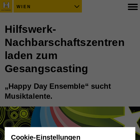
WIEN
Hilfswerk-
Nachbarschaftszentren
laden zum
Gesangscasting
„Happy Day Ensemble“ sucht
Musiktalente.
Cookie-Einstellungen