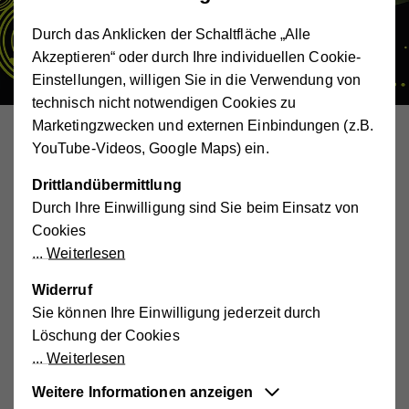
Durch das Anklicken der Schaltfläche „Alle
Akzeptieren“ oder durch Ihre individuellen Cookie-
Einstellungen, willigen Sie in die Verwendung von
technisch nicht notwendigen Cookies zu
Marketingzwecken und externen Einbindungen (z.B.
Die
Hilfswerk-Nachbarschaftszentren
haben im Jahr
YouTube-Videos, Google Maps) ein.
2019 ein spannendes Chorprojekt am Start. Mit
Drittlandübermittlung
Unterstützung von Profimusiker Elias Meiri soll eine
Durch Ihre Einwilligung sind Sie beim Einsatz von
musikalische Truppe auf die Beine gestellt werden.
Cookies
Bereits im Februar finden zwei Vorcastings statt. Wer
Weiterlesen
singen kann und mitmachen will, ist herzlich eingeladen.
Widerruf
Casting-Termine
Sie können Ihre Einwilligung jederzeit durch
Vorcasting Montag, 11. und 18. Februar, jeweils von
Löschung der Cookies
19.30–21.00 Uhr
Weiterlesen
Hauptcasting mit Elias Meiri Montag, 25. Februar von
19.30–21.00 Uhr
Weitere Informationen anzeigen