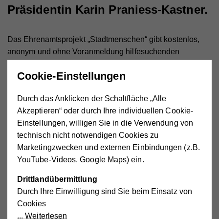
Präsidentin Karin Praniess-Kastner.
Das Ehrenamtsprojekt „Stadtmenschen“ gibt kostenlos,
anonym und ohne Voranmeldung hilfesuchenden
Wiener/innen Orientierung im sozialen Angebot der Stadt.
Cookie-Einstellungen
Ab 26. März 2019 bieten ehrenamtliche Berater/innen
jeden Dienstag von 10.00 bis 12.00 Uhr (ausgenommen
Durch das Anklicken der Schaltfläche „Alle
Feiertage) nun auch im Nachbarschaftszentrum 15 –
Akzeptieren“ oder durch Ihre individuellen Cookie-
Rudolfsheim-Fünfhaus einen Überblick über soziale
Einstellungen, willigen Sie in die Verwendung von
Angebote und Förderungen in Wien. Sie helfen beim
technisch nicht notwendigen Cookies zu
Ausfüllen von Formularen und leiten die Klienten/innen
Marketingzwecken und externen Einbindungen (z.B.
zielgerichtet zu den für ihr Problem relevanten
YouTube-Videos, Google Maps) ein.
Institutionen weiter. Derzeit engagieren sich 62 Personen
zwischen 21 und 62 Jahren mit unterschiedlichem
Drittlandübermittlung
beruflichem Background (Studierende, Senioren/innen,
Durch Ihre Einwilligung sind Sie beim Einsatz von
Juristen/innen, Sozialarbeiter/innen, auch
Cookies
Mitarbeiter/innen der Stadt Wien) bei dem Projekt.
Weiterlesen