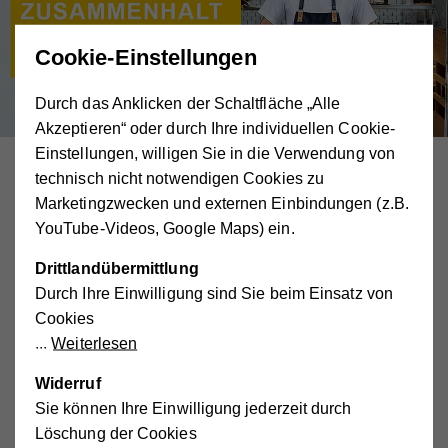
Cookie-Einstellungen
Durch das Anklicken der Schaltfläche „Alle
Akzeptieren“ oder durch Ihre individuellen Cookie-
Einstellungen, willigen Sie in die Verwendung von
technisch nicht notwendigen Cookies zu
Kleine und mittelgroße Unternehmen wie
Marketingzwecken und externen Einbindungen (z.B.
Lebensmittelgeschäfte, Marktstände, Bauernläden,
YouTube-Videos, Google Maps) ein.
Gourmetläden aber auch Restaurants oder Hotels stehen
derzeit vor einer sehr großen Herausforderung. Vor allem
Drittlandübermittlung
Unternehmen, denen die rasche Umstellung auf Online-
Durch Ihre Einwilligung sind Sie beim Einsatz von
Bestellung und Zustellung sowie die damit einhergehende
Cookies
Logistik unmöglich ist, haben die Möglichkeit, ihre
Weiterlesen
überschüssigen Waren (Lebensmittel und Hygieneartikel)
an die Wiener Hilfswerk Sozialmärkte zu spenden.
Widerruf
Sie können Ihre Einwilligung jederzeit durch
Sozialmärkte sind auf Warenspenden angewiesen
Löschung der Cookies