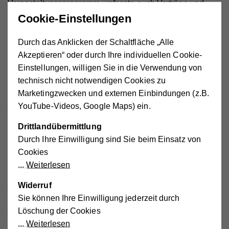
Veranstaltungsprogramm umfasste auch Vorträge und
Workshops, welche bei den Teilnehmerinnen und
Cookie-Einstellungen
Teilnehmern großen Anklang fanden. Den Ehrenschutz
der Veranstaltung hat Bezirksvorsteher Mag. Markus
Durch das Anklicken der Schaltfläche „Alle
Reiter übernommen.
Akzeptieren“ oder durch Ihre individuellen Cookie-
Einstellungen, willigen Sie in die Verwendung von
in
Dir.
Sabine Geringer, MSc, MBA, Geschäftsführerin des
technisch nicht notwendigen Cookies zu
Wiener Hilfswerks, begrüßte alle Gäste und Mitwirkenden:
Marketingzwecken und externen Einbindungen (z.B.
„Ich freue mich sehr über das große Interesse an der
YouTube-Videos, Google Maps) ein.
Veranstaltung und dass die Messe für Gesundheit und
Drittlandübermittlung
Prävention heuer wieder live stattfinden kann. Die
Durch Ihre Einwilligung sind Sie beim Einsatz von
Pandemie hat uns nochmal verdeutlicht, wie wichtig die
Cookies
Gesundheit ist.“
Weiterlesen
„Die Nachbarschaftszentren sind nicht nur Treffpunkte für
Widerruf
alle Menschen in Wien, sondern auch eine zentrale
Sie können Ihre Einwilligung jederzeit durch
Anlauf- und Koordinationsstelle für
Löschung der Cookies
Gesundheitsberatungen und -angebote. Mit dieser Messe
Weiterlesen