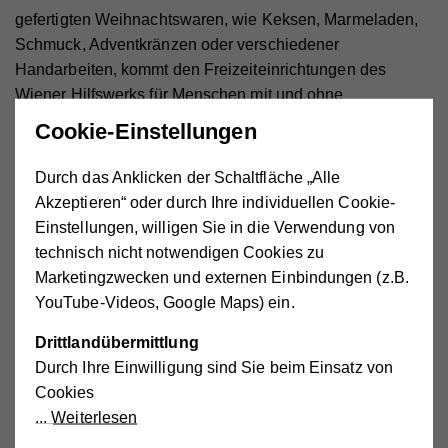
gefertigten Weihnachtswaren, wie Keksen, Marmeladen,
Schmuck, Adventkränzen oder verschiedener
Handarbeiten, kommt den Freizeiteinrichtungen des
Wiener Hilfswerks für Menschen mit und ohne
Behinderung zugute. Für beste Stimmung sorgt der „Chary
Cookie-Einstellungen
Ladies“ Chor, unter der Leitung der prominenten Sängerin
Sandra Pires.
Durch das Anklicken der Schaltfläche „Alle
Akzeptieren“ oder durch Ihre individuellen Cookie-
Öffnungszeiten Weihnachtsmarkt
Einstellungen, willigen Sie in die Verwendung von
Donnerstag, 24.11.2022,
16.00–22.00 Uhr; 19.00 Uhr:
technisch nicht notwendigen Cookies zu
Auftritt des Chors „Chary Ladies“
Marketingzwecken und externen Einbindungen (z.B.
Freitag, 25.11.2022,
16.00–22.00 Uhr; 17.00 Uhr: Auftritt
YouTube-Videos, Google Maps) ein.
des Chors „Chary Ladies“
Drittlandübermittlung
Ort:
Heuriger Hengl-Haselbrunner, Iglaseegasse 10, 1190
Durch Ihre Einwilligung sind Sie beim Einsatz von
Wien
Cookies
Weiterlesen
Das Annemarie-Imhof-Komitee für das Wiener
Hilfswerk