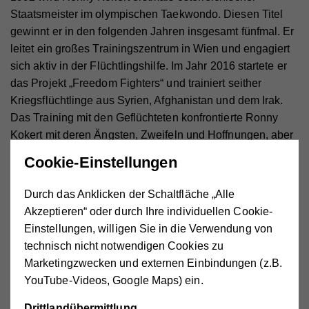
Staatsmeister im olympischen Taekwondo. Diesen Titel
gewinnt er in den folgenden Jahren insgesamt fünfmal. Er
leitet ein großes Trainingszentrum in Wien und engagiert
sich aktiv in der Flüchtlingshilfe. Im Jahr 2016 startete er
das Projekt „Freedom Fighters“ und trainiert seither
Kriegsflüchtlinge aus Syrien, Afghanistan und dem Irak.
Das Training mit den Geflüchteten konfrontierte Ronny
Kokert mit deren Ängsten, Zweifeln und Hoffnungen, aber
auch mit seinen eigenen. Aus der Arbeit mit den
Cookie-Einstellungen
Flüchtlingen entstand die Idee zu diesem Buch. Kokert
erzählt in seinem Buch sehr persönlich vom Umgang mit
Durch das Anklicken der Schaltfläche „Alle
Wut und Scheitern, aber auch von Selbstakzeptanz,
Akzeptieren“ oder durch Ihre individuellen Cookie-
Mitmenschlichkeit und vom Überwinden der
Einstellungen, willigen Sie in die Verwendung von
Vergangenheit.
technisch nicht notwendigen Cookies zu
Marketingzwecken und externen Einbindungen (z.B.
Buchpräsentation
YouTube-Videos, Google Maps) ein.
Ronny Kokert „Der Weg der Freiheit – Wie ich von
Geflüchteten lernte anzukommen“
Drittlandübermittlung