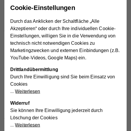
„Freiwilligenarbeit leistet einen zentralen Beitrag, um den
Cookie-Einstellungen
Zusammenhalt in unserer Gesellschaft sicherzustellen.
Umso wichtiger ist es, dass wir jene, die sich freiwillig
Durch das Anklicken der Schaltfläche „Alle
engagieren möchten, bestmöglich dabei unterstützen, ein
Akzeptieren“ oder durch Ihre individuellen Cookie-
Angebot zu finden, das zu ihnen passt. Davon profitieren
Einstellungen, willigen Sie in die Verwendung von
nicht nur die Freiwilligen, sondern auch die unterstützten
technisch nicht notwendigen Cookies zu
Initiativen und Organisationen und die gesamte
Marketingzwecken und externen Einbindungen (z.B.
Gesellschaft“
, so Sozialminister Johannes Rauch.
YouTube-Videos, Google Maps) ein.
„Welche sind die ersten Schritte zum freiwilligen
Drittlandübermittlung
Engagement? Welches Tätigkeitsfeld passt am besten zu
Durch Ihre Einwilligung sind Sie beim Einsatz von
mir? Solche Fragen stellen sich viele Menschen, sobald
Cookies
sie mit dem Gedanken spielen, sich gemeinnützig zu
Weiterlesen
engagieren. Die Wiener Freiwilligenagentur bietet hier,
ausgehend von den jeweiligen Kompetenzen, Motivlagen
Widerruf
und der zeitlich-örtlichen Verfügbarkeit, eine große
Sie können Ihre Einwilligung jederzeit durch
Auswahl an Mitarbeitsmöglichkeiten. Wir freuen uns sehr,
Löschung der Cookies
dass das Wiener Hilfswerk Teil davon ist und wir unsere
Weiterlesen