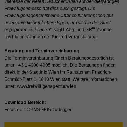
Interesse der vielen Besucher*innen auf der diesjährigen
Webseite angezeigt werden können.
Freiwilligenmesse hat dies auch gezeigt. Die
Cookie-Informationen anzeigen
Name
PHPSESSID
Freiwilligenagentur ist eine Chance für Menschen aus
Anbieter
Hilfswerk
unterschiedlichen Lebenslagen, um sich in der Stadt
Name
YSC
Marketing
in
engagieren zu können“
, sagt LAbg. und GR
Yvonne
Diese Cookies werden zum Nachverfolgen von
Laufzeit
Session
Anbieter
YouTube
Rychly im Rahmen der Kick-off-Veranstaltung.
Suchmustern und Aktivität verwendet. Wir
Eindeutige ID, die die Sitzung des Benutzers
Laufzeit
Session
verwenden diese Informationen, um Ihnen
Zweck
identifiziert.
Beratung und Terminvereinbarung
relevante/personalisierte Marketinginhalte zeigen zu
Registriert eine eindeutige ID, um Statistiken der
Die Terminvereinbarung für ein Beratungsgespräch ist
können. Mit dieser Art Cookies sammeln wir
Zweck
Videos von YouTube, die der Benutzer gesehen hat,
unter +43 1 4000-4005 möglich. Die Beratungen finden
zu behalten.
möglicherweise persönliche, identifizierbare
Name
fe_typo_user
direkt in der Stadtinfo Wien im Rathaus am Friedrich-
Informationen und verwenden diese für gezielte
Schmidt-Platz 1, 1010 Wien statt. Weitere Informationen
Werbung und/oder teilen sie zu diesem Zweck mit
Anbieter
Hilfswerk
unter:
www.freiwilligenagentur.wien
Name
GPS
Dritten. Alle anhand dieser Cookies nachverfolgten
Laufzeit
Session
und aufgezeichneten Aktivitäten können an Dritte
Anbieter
YouTube
verkauft werden.
Download-Bereich:
Eindeutige ID, die die Sitzung des Benutzers
Zweck
identifiziert.
Laufzeit
1 Tag
Fotocredit: ©BMSGPK/Dorfegger
Cookie-Informationen anzeigen
Registriert eine eindeutige ID auf mobilen Geräten,
Name
_fbp
Statistik
Zweck
um Tracking basierend auf dem geografischen