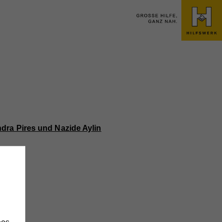
dra Pires und Nazide Aylin
h
os,