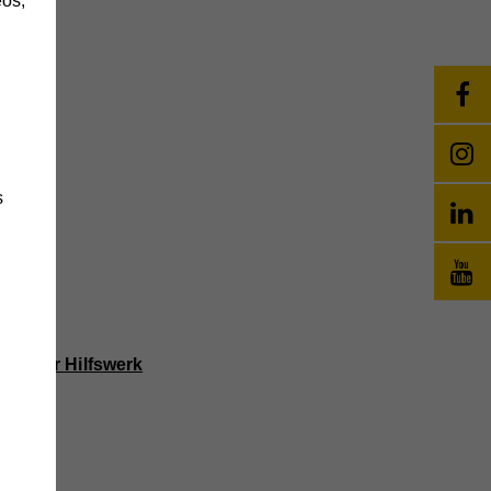
s
änge
Wiener Hilfswerk
wie