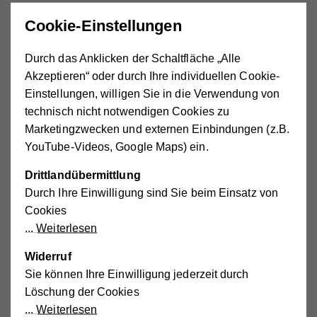
Kleine, wie die Stadt Wien und ihre Grätzel. Während
Cookie-Einstellungen
seiner Tätigkeit in der Wiener Kommunalpolitik förderte er
die Vernetzung in der Nachbarschaft. Er war
Durch das Anklicken der Schaltfläche „Alle
maßgeblich an der Entstehung der Nachbarschaftszentren
Akzeptieren“ oder durch Ihre individuellen Cookie-
des Wiener Hilfswerks beteiligt und verfolgte in den
Einstellungen, willigen Sie in die Verwendung von
darauffolgenden Jahrzehnten mit Interesse die
technisch nicht notwendigen Cookies zu
Entwicklung und den Ausbau dieser wichtigen
Marketingzwecken und externen Einbindungen (z.B.
Einrichtungen.
YouTube-Videos, Google Maps) ein.
Wie er bei seiner Rede als Vizebürgermeister der Stadt
Drittlandübermittlung
Wien zur Eröffnung des ersten Hilfswerk
Durch Ihre Einwilligung sind Sie beim Einsatz von
Nachbarschaftszentrums 1980 in der Barichgasse
Cookies
hervorhob, bieten die Nachbarschaftszentren Orte des
Weiterlesen
Vertrauens, des Kontaktes und des Gesprächs. Sie
ermöglichen Partizipation und Engagement – den ersten
Widerruf
Schritt aber sollen die Nachbarinnen und Nachbarn selbst
Sie können Ihre Einwilligung jederzeit durch
tun. Seitdem wurden viele Schritte getan – wir blicken auf
Löschung der Cookies
über 40 Jahre erfolgreiche Arbeit der mittlerweile zehn
Weiterlesen