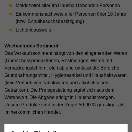
Meldezettel aller im Haushalt lebenden Personen
Einkommensnachweis aller Personen über 18 Jahre
(bzw. Schulbesuchsbestätigung)
Lichtbildausweis
Wechselndes Sortiment
Das Verkaufssortiment hängt von den eingehenden Waren
(Überschussproduktionen, Restmengen, Waren mit
Verpackungsfehlern, etc.) ab und umfasst die Bereiche:
Grundnahrungsmittel, Hygieneartikel und Haushaltswaren
(kein Vertrieb von Tabakwaren und alkoholischen
Getränken). Die Preisgestaltung ergibt sich aus dem
Warenwert. Die Abgabe erfolgt in Haushaltsmengen.
Unsere Produkte sind in der Regel 50-90 % günstiger als
im herkömmlichen Handel.
KUNDENZUFRIEDENHEIT