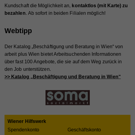
Kundschaft die Möglichkeit an,
kontaktlos (mit Karte) zu
Anbieter
Whatchado
bezahlen
. Ab sofort in beiden Filialen möglich!
Laufzeit
2 Jahre
Webtipp
Registriert eine eindeutige ID, die verwendet wird,
Zweck
um statistische Daten dazu, wie der Besucher die
Website nutzt, zu generieren.
Der Katalog „Beschäftigung und Beratung in Wien“ von
arbeit plus Wien bietet Arbeitsuchenden Informationen
über fast 100 Angebote, die sie auf dem Weg zurück in
Name
_gat_UA_44117881-7
den Job unterstützen.
>> Katalog „Beschäftigung und Beratung in Wien“
Anbieter
Whatchado
Laufzeit
10 Minuten
Wird zur Unterscheidung von Website Besuchern
Zweck
verwendet
Wiener Hilfswerk
Spendenkonto
Geschäftskonto
Name
CAKEPHP