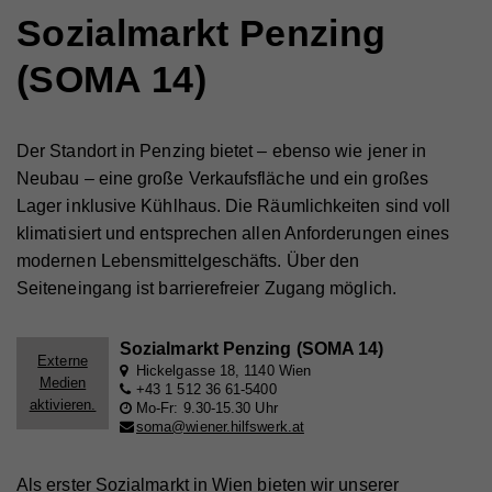
Name
_gat
Laufzeit
1 Minute
Sozialmarkt Penzing
Anbieter
Whatchado
Wird von Google Analytics verwendet, um die
(SOMA 14)
Zweck
Anforderungsrate einzuschränken.
Laufzeit
1 Minute
Wird von Google Analytics verwendet, um die
Der Standort in Penzing bietet – ebenso wie jener in
Zweck
Anforderungsrate einzuschränken
Name
_gid
Neubau – eine große Verkaufsfläche und ein großes
Anbieter
Google Analytics
Lager inklusive Kühlhaus. Die Räumlichkeiten sind voll
klimatisiert und entsprechen allen Anforderungen eines
Name
_gid
Laufzeit
1 Tag
modernen Lebensmittelgeschäfts. Über den
Anbieter
Whatchado
Registriert eine eindeutige ID, die verwendet wird,
Seiteneingang ist barrierefreier Zugang möglich.
Zweck
um statistische Daten dazu, wie der Besucher die
Website nutzt, zu generieren.
Laufzeit
1 Tag
Sozialmarkt Penzing (SOMA 14)
Externe
Registriert eine eindeutige ID, die verwendet wird,
Hickelgasse 18, 1140 Wien
Medien
Zweck
um statistische Daten dazu, wie der Besucher die
+43 1 512 36 61-5400
aktivieren.
Mo-Fr: 9.30-15.30 Uhr
Website nutzt, zu generieren.
soma@wiener.hilfswerk.at
Als erster Sozialmarkt in Wien bieten wir unserer
Name
_ga